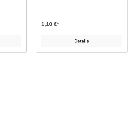
eiß
goldenen Sternen und roten
ZipfelmützenHintergrundfarbe: blau
1,10 €*
Details