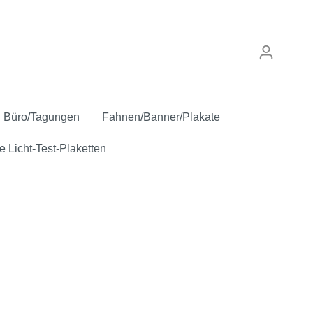
Büro/Tagungen
Fahnen/Banner/Plakate
e Licht-Test-Plaketten
punkt
Verkaufskennzeichen
Anstecker
Inspektion/Sicherheit
"Gebrauchtwagen"
Oldtimer