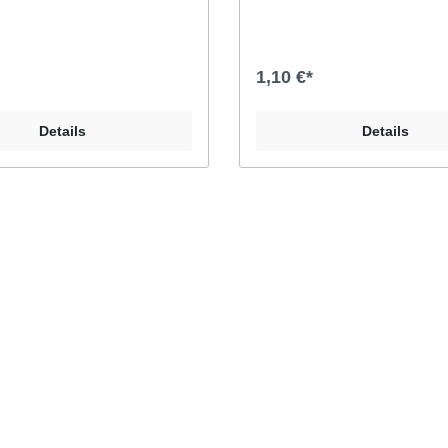
BlautönenHintergrundfarbe: w
1,10 €*
Details
Details