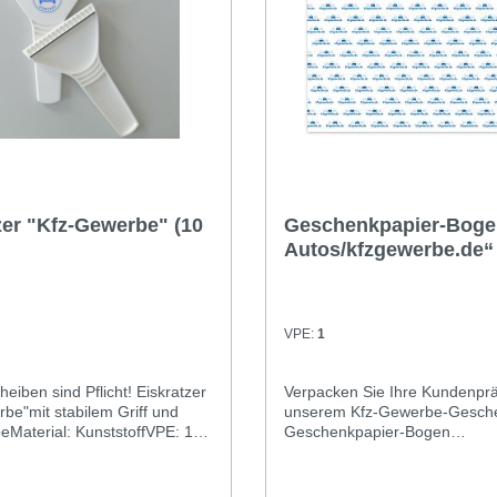
zer "Kfz-Gewerbe" (10
Geschenkpapier-Boge
Autos/kfzgewerbe.de“
VPE:
1
ben sind Pflicht! Eiskratzer
Verpacken Sie Ihre Kundenprä
be"mit stabilem Griff und
unserem Kfz-Gewerbe-Gesche
Material: KunststoffVPE: 10
Geschenkpapier-Bogen
: weißAufdruck blau:
„3 Autos/kfzgewerbe.de“Forma
zeug-Gewerbe
cmAufdruck: 3 Autos und kfz
in verschiedenen