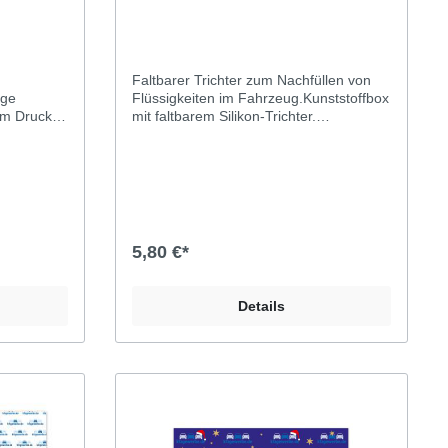
Faltbarer Trichter zum Nachfüllen von
nge
Flüssigkeiten im Fahrzeug.Kunststoffbox
em Druck:
mit faltbarem Silikon-Trichter.
Durchmesser: ca. 8 cmAufdruck: 1-
farbig (Kollektivmarke) auf weißer
Box.Trichterfarbe: blau
5,80 €*
Details