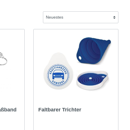
fen
Autohandel/Umwelt
Flyer
Anzeigen
Plakate
Werbematerialien
aßband
Faltbarer Trichter