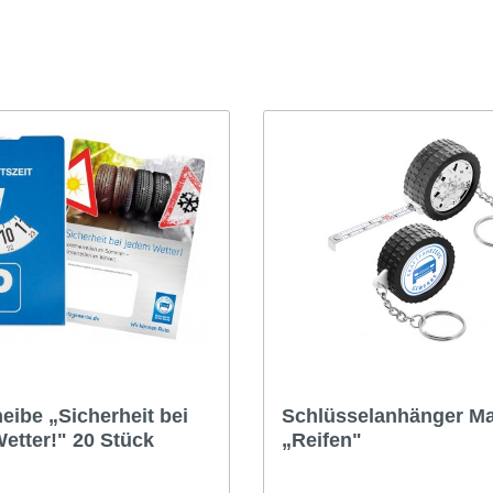
-Check/Sommerreifen
Winter-Check/Winterrei
Flyer
igen
Anzeigen
te
Plakate
materialien
Werbematerialien
eibe „Sicherheit bei
Schlüsselanhänger M
etter!" 20 Stück
„Reifen"