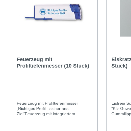
Feuerzeug mit
Eiskrat
Profiltiefenmesser (10 Stück)
Stück)
Feuerzeug mit Profiltiefenmesser
Eisfreie Schei
„Richtiges Profil - sicher ans
"Kfz-Gewer
Ziel“Feuerzeug mit integriertem
Gummilippe
ReifenprofilmesserFarbe: weißVPE: 10
StückFarbe
StückAufdruck: einseitig in blau
Kraftfahr