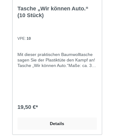
Tasche „Wir können Auto.“
(10 Stück)
VPE:
10
Mit dieser praktischen Baumwolltasche
sagen Sie der Plastiktüte den Kampf an!
Tasche „Wir können Auto.“Maße: ca. 38
x 42 cmMaterial: 100% BaumwolleVPE:
10 StückAusführung: mit kurzen
HenkelnFarbe: royalblauAufdruck
einseitig in silber: „Wir können Auto.“
19,50 €*
Details