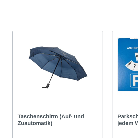
Glasreparatur
Urlaubs
Flyer
Flyer
Anzeigen
Anze
Plakate
Plaka
Werbematerialien
Werbe
Taschenschirm (Auf- und
Parksch
Zuautomatik)
jedem W