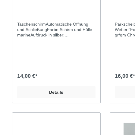
TaschenschirmAutomatische Öffnung
Parkscheib
und SchließungFarbe Schirm und Hülle:
Wetter!"Fo
marineAufdruck in silber:
gr/qm Chr
KollektivmarkeFormat: 97 cm
Durchmesser, zusammengeklappt: 30
cm LängeGewicht: 392
grGestell: verzinkter Stahl, Schienen aus
schwarzem Fiberglas, Spitzen aus
verchromtem Metall, windbeständig, 3-
fach faltbarGriff: schwarz
14,00 €*
16,00 €*
gummiertBezug: 190T Seide
Details