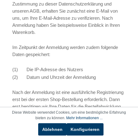
Zustimmung zu dieser Datenschutzerklärung und
unseren AGB, erhalten Sie zunächst eine E-Mail von
uns, um Ihre E-Mail-Adresse zu verifizieren. Nach
Anmeldung haben Sie beispielsweise Einblick in Ihren
Warenkorb.
Im Zeitpunkt der Anmeldung werden zudem folgende
Daten gespeichert:
(1) Die IP-Adresse des Nutzers
(2) Datum und Uhrzeit der Anmeldung
Nach der Anmeldung ist eine ausführliche Registrierung
erst bei der ersten Shop-Bestellung erforderlich. Dann
erst benötigen wir Ihre Daten für die Bestellabwicklung.
Diese Website verwendet Cookies, um eine bestmögliche Erfahrung
Die abgefragten Pflichtangaben müssen vollständig
bieten zu können.
Mehr Informationen ...
angegeben werden. Anderenfalls können wir die
Bestellung nicht ausführen. Pflichtangaben sind:
Ablehnen
Konfigurieren