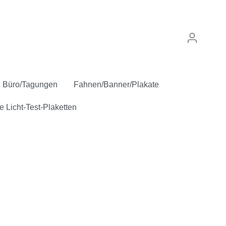
Büro/Tagungen
Fahnen/Banner/Plakate
e Licht-Test-Plaketten
punkt
Verkaufskennzeichen
Anstecker
Inspektion/Sicherheit
"Gebrauchtwagen"
Oldtimer