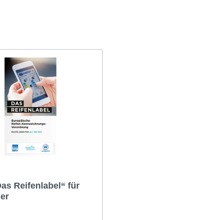
-Check/Sommerreifen
Winter-Check/Winterrei
Flyer
igen
Anzeigen
te
Plakate
materialien
Werbematerialien
Das Reifenlabel“ für
der