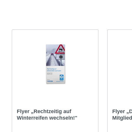
Glasreparatur
Urlaubs
Flyer
Flyer
Anzeigen
Anze
Plakate
Plaka
Werbematerialien
Werbe
Flyer „Rechtzeitig auf
Flyer „
Winterreifen wechseln!"
Mitglie