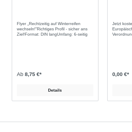
Flyer „Rechtzeitig auf Winterreifen
Jetzt kost
wechseln!"Richtiges Profil - sicher ans
Europäisc
Ziel!Format: DIN langUmfang: 6-seitig
Verordnun
Mai 2021 
Verordnun
Informatio
Kraftstoff
externem R
Zusätzlich
des Produ
Ab
8,75 €*
0,00 €*
Europäisch
Europäisc
rechtsverb
Details
Treibhausg
Europäisc
2050 festg
Kraftstoffe
eine zukunf
bedeutend 
Kommissio
Neufassun