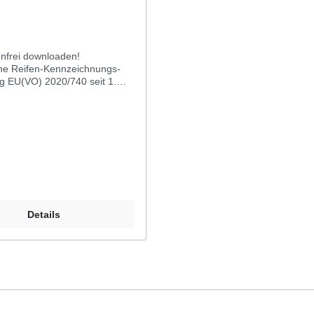
enfrei downloaden!
he Reifen-Kennzeichnungs-
g EU(VO) 2020/740 seit 1.
Die Reifen-Kennzeichnungs-
g (EU VO 2020/740) legt die
nspflichten zu
effizienz, Nasshaftung und
ollgeräusch von Reifen fest.
 wird auf Wintereigenschaften
ktes hingewiesen.Mit dem
en Klimagesetz hat die
he Kommission als
indliches Ziel die
Details
asneutralität der
hen Union (EU) bis zum Jahr
eschrieben. Da die
ffizienz von Reifen auch für
tsorientierte Klimapolitik
ist, hat die Europäische
n seit dem 01.05.2021 mit der
g der Verordnung (EU)