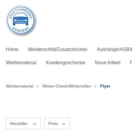
Home
Meisterschild/Zusatzzeichen
Aushänge/AGB/
Werbematerial
Kundengeschenke
Neue Artikel
Werbematerial
Winter-Check/Winterreifen
Flyer
Meisterschild und Mitgliedsschild
Pflichtaushänge
Zahlen und Fakten
Hinterglasfolie
Ausstattung
Fahnen
Aktions-Pakete
Präsente
Kostenfreie* Artikel
Zusatzz
AGB für
Fachbro
Aufkleb
Give aw
Spannb
Batteri
Kinder
Kostenf
Licht-Sicht-Test
Klima-
Hersteller
Preis