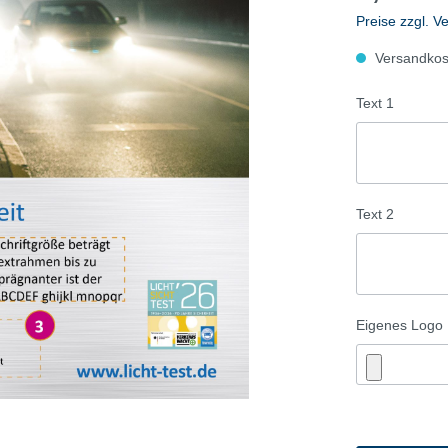
-Check/Sommerreifen
Winter-Check/Winterrei
Preise zzgl. V
Flyer
Versandkost
igen
Anzeigen
Text 1
te
Plakate
materialien
Werbematerialien
Text 2
Eigenes Logo