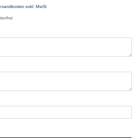
fen
Autohandel/Umwelt
ersandkosten exkl. MwSt
Flyer
enfrei
Anzeigen
Plakate
Werbematerialien