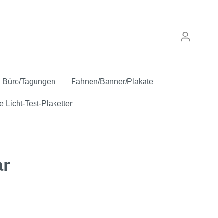
Büro/Tagungen
Fahnen/Banner/Plakate
e Licht-Test-Plaketten
ar
punkt
Verkaufskennzeichen
Anstecker
Inspektion/Sicherheit
"Gebrauchtwagen"
Oldtimer