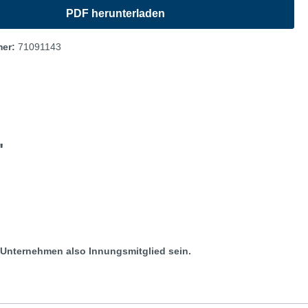
mer:
71091143
"
r Unternehmen also Innungsmitglied sein.