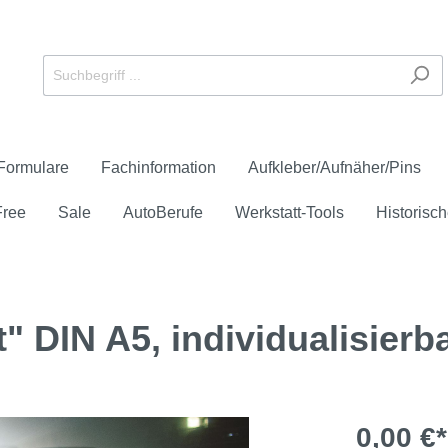
Formulare
Fachinformation
Aufkleber/Aufnäher/Pins
Free
Sale
AutoBerufe
Werkstatt-Tools
Historisch
" DIN A5, individualisierb
eichen
 Service und Verkauf
schüren und -flyer
er
ays
anner
e-Check
reie Downloads
Anerkannter Prüfstütz
Formulare
Aufnäher
Großflächenplakate
HU/AU
Zubehör
Check
Unfall/Panne
0,00 €*