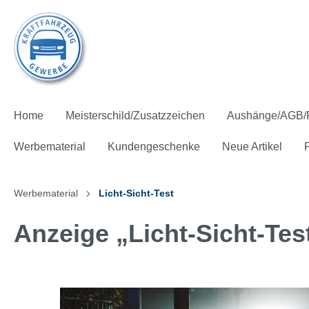
Home
Meisterschild/Zusatzzeichen
Aushänge/AGB/
Werbematerial
Kundengeschenke
Neue Artikel
Werbematerial
Licht-Sicht-Test
Anzeige „Licht-Sicht-Test
Meisterschild und Mitgliedsschild
Pflichtaushänge
Zahlen und Fakten
Hinterglasfolie
Ausstattung
Fahnen
Aktions-Pakete
Präsente
Kostenfreie* Artikel
Zusatzz
AGB für
Fachbro
Aufkleb
Give aw
Spannb
Batteri
Kinder
Kostenf
Licht-Sicht-Test
Klima-