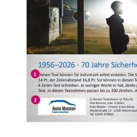
Glasreparatur
Urlaubs
Flyer
Flyer
Anzeigen
Anze
Plakate
Plaka
Werbematerialien
Werbe